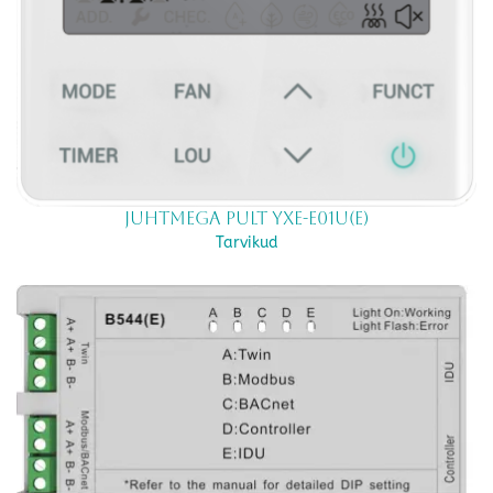
Juhtmega pult YXE-E01U(E)
Tarvikud