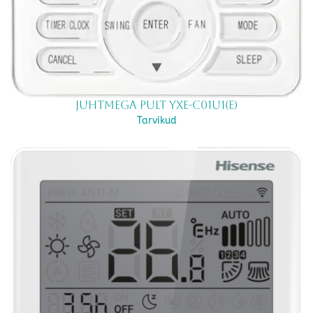
Juhtmega pult YXE-C01U1(E)
Tarvikud