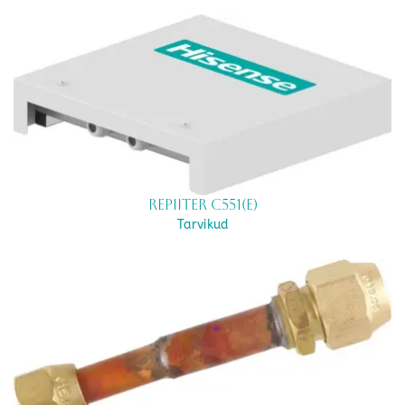
Repiiter C551(E)
Tarvikud