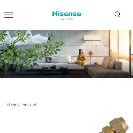
Skip
to
content
Hisense Estonia
Esileht
/
Tarvikud