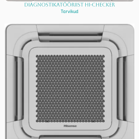
Diagnostikatööriist HI-CHECKER
Tarvikud