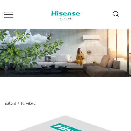
Skip
to
content
Hisense Estonia
Esileht
/
Tarvikud