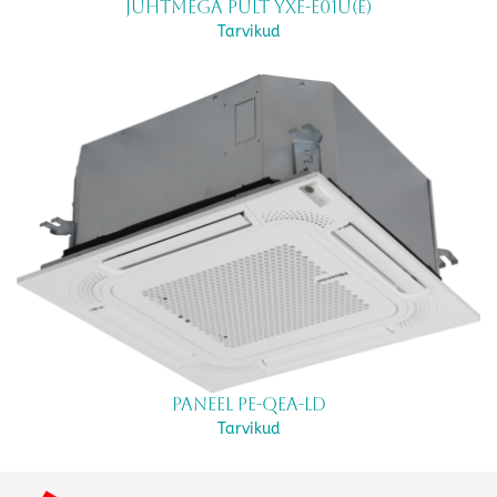
Juhtmega pult YXE-E01U(E)
Tarvikud
Paneel PE-QEA-LD
Tarvikud