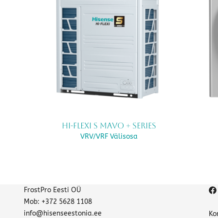
Hi-FLEXi S mavo + Series
VRV/VRF Välisosa
FrostPro Eesti OÜ
Mob: +372 5628 1108
info@hisenseestonia.ee
Ko