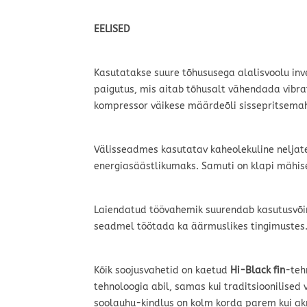
EELISED
Kasutatakse suure tõhususega alalisvoolu inv
paigutus, mis aitab tõhusalt vähendada vibra
kompressor väikese määrdeõli sissepritsemah
Välisseadmes kasutatav kaheolekuline neljate
energiasäästlikumaks. Samuti on klapi mähise
Laiendatud töövahemik suurendab kasutusvõima
seadmel töötada ka äärmuslikes tingimustes
Kõik soojusvahetid on kaetud
Hi-Black fin
-teh
tehnoloogia abil, samas kui traditsioonilised 
soolauhu-kindlus on kolm korda parem kui akr