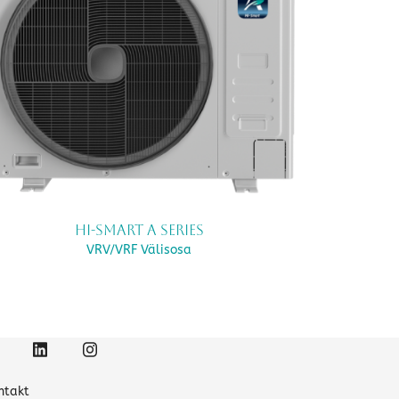
Hi-Smart A Series
VRV/VRF Välisosa
ntakt