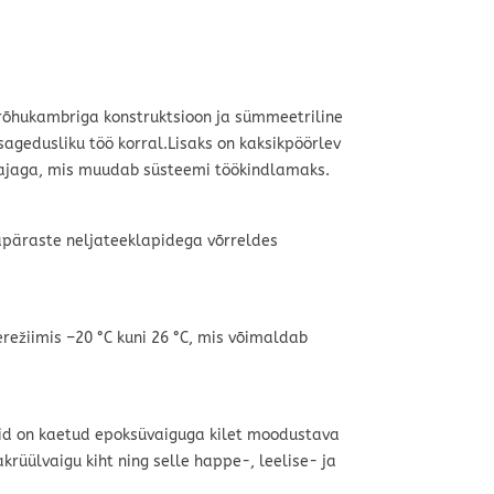
 rõhukambriga konstruktsioon ja sümmeetriline
agedusliku töö korral.Lisaks on kaksikpöörlev
ldajaga, mis muudab süsteemi töökindlamaks.
apäraste neljateeklapidega võrreldes
režiimis –20 °C kuni 26 °C, mis võimaldab
ibid on kaetud epoksüvaiguga kilet moodustava
krüülvaigu kiht ning selle happe-, leelise- ja