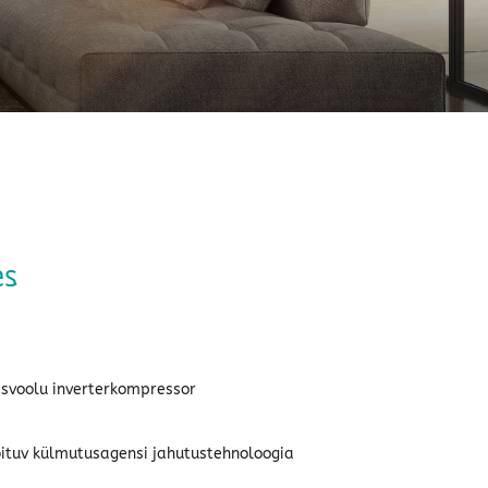
es
isvoolu inverterkompressor
bituv külmutusagensi jahutustehnoloogia