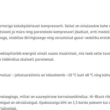
erteriga kaksikpöörlevat kompressorit. Sellel on ainulaadne kahe
tsiooni ja müra ning parandada kompressori jõudlust, eriti madals
uga, stabiilse õliringlusega ning varustatud gaasi-vedeliku era
eklapitarbib energiat ainult suuna muutmisel, mis teeb selle tav
 töökindlus oluliselt paranenud.
lusi – jahutusrežiimis on töövahemik –10 °C kuni 48 °C ning kütte
.
noloogiaga, millel on suurepärane korrosioonikindlus. Hi-Black r
vaigud on akrüülvaigud. Epoksüvaigu kiht on 1,5 korda paksem kui a
üülvaigul.