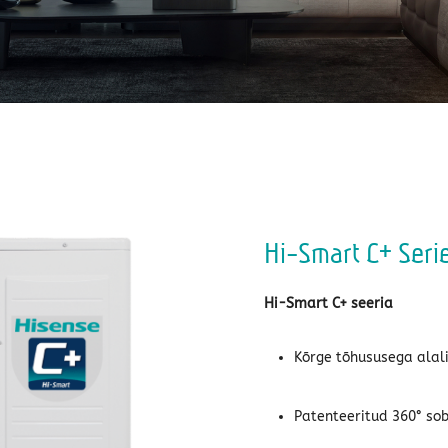
Hi-Smart C+ Seri
Hi-Smart C+ seeria
Kõrge tõhususega alal
Patenteeritud 360° so