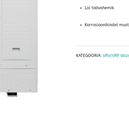
Lai töövahemik
Korrosioonikindel must
KATEGOORIA:
VRV/VRF Väli