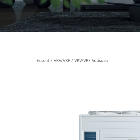
Esileht
/
VRV/VRF
/
VRV/VRF Välisosa