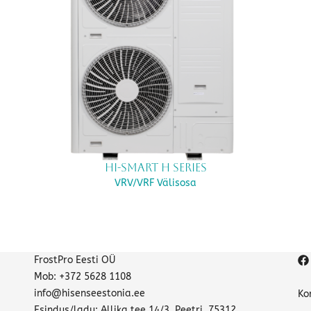
Hi-Smart H Series
VRV/VRF Välisosa
FrostPro Eesti OÜ
Mob: +372 5628 1108
info@hisenseestonia.ee
Ko
Esindus/ladu: Allika tee 14/3, Peetri, 75312