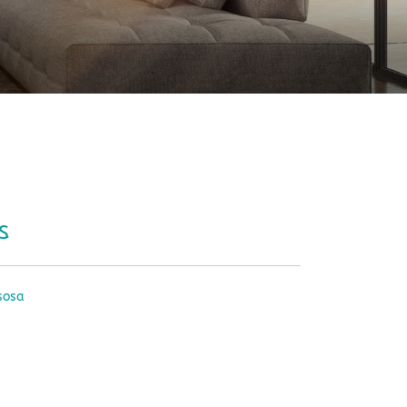
s
sosa