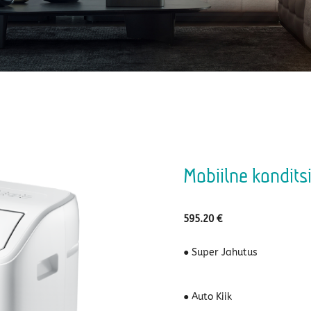
Mobiilne kondits
595.20
€
● Super Jahutus
● Auto Kiik