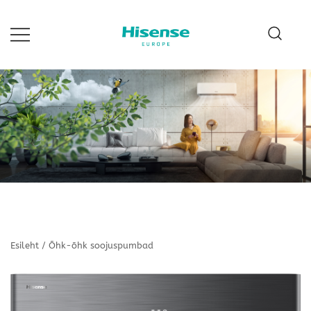
Hisense Estonia
Esileht
/
Õhk-õhk soojuspumbad