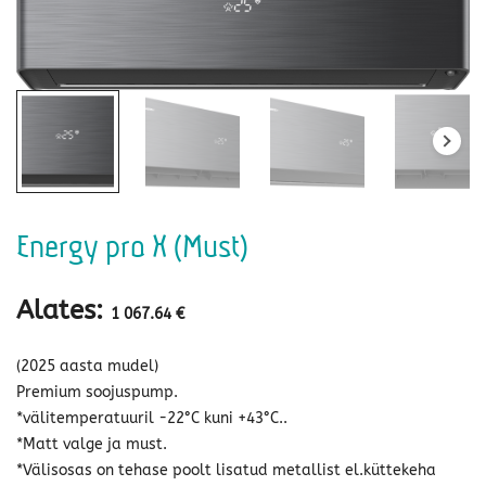
Energy pro X (Must)
Alates:
1 067.64
€
(2025 aasta mudel)
Premium soojuspump.
*välitemperatuuril -22°C kuni +43°C..
*Matt valge ja must.
*Välisosas on tehase poolt lisatud metallist el.küttekeha