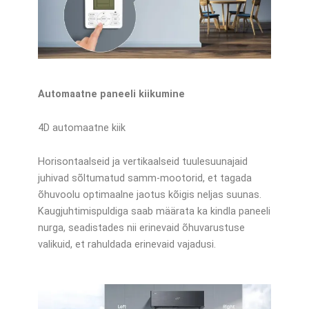
Automaatne paneeli kiikumine
4D automaatne kiik
Horisontaalseid ja vertikaalseid tuulesuunajaid
juhivad sõltumatud samm-mootorid, et tagada
õhuvoolu optimaalne jaotus kõigis neljas suunas.
Kaugjuhtimispuldiga saab määrata ka kindla paneeli
nurga, seadistades nii erinevaid õhuvarustuse
valikuid, et rahuldada erinevaid vajadusi.