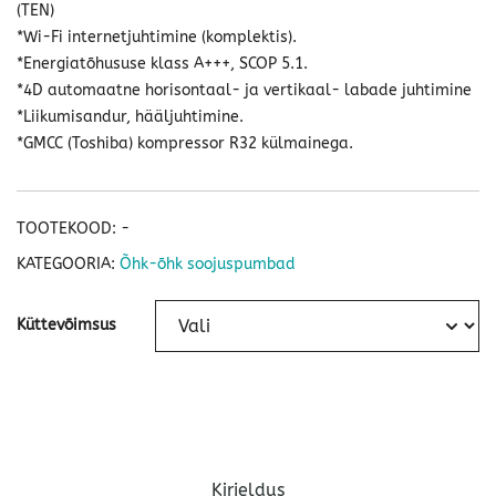
(TEN)
*Wi-Fi internetjuhtimine (komplektis).
*Energiatõhususe klass A+++, SCOP 5.1.
*4D automaatne horisontaal- ja vertikaal- labade juhtimine
*Liikumisandur, hääljuhtimine.
*GMCC (Toshiba) kompressor R32 külmainega.
TOOTEKOOD:
-
KATEGOORIA:
Õhk-õhk soojuspumbad
Küttevõimsus
Kirjeldus