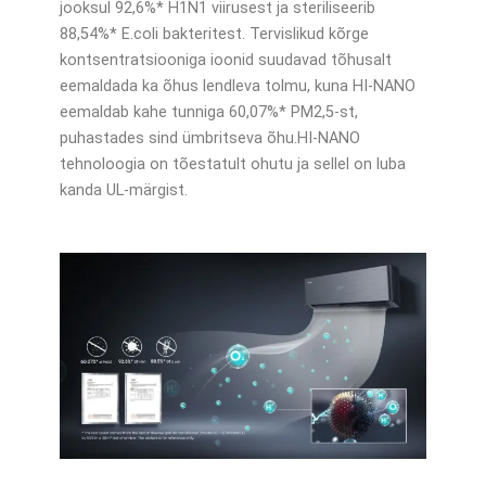
jooksul 92,6%* H1N1 viirusest ja steriliseerib
88,54%* E.coli bakteritest. Tervislikud kõrge
kontsentratsiooniga ioonid suudavad tõhusalt
eemaldada ka õhus lendleva tolmu, kuna HI-NANO
eemaldab kahe tunniga 60,07%* PM2,5-st,
puhastades sind ümbritseva õhu.HI-NANO
tehnoloogia on tõestatult ohutu ja sellel on luba
kanda UL-märgist.