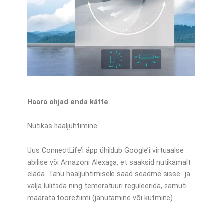
Haara ohjad enda kätte
Nutikas hääljuhtimine
Uus ConnectLife’i äpp ühildub Google’i virtuaalse
abilise või Amazoni Alexaga, et saaksid nutikamalt
elada. Tänu hääljuhtimisele saad seadme sisse- ja
välja lülitada ning temeratuuri reguleerida, samuti
määrata töörežiimi (jahutamine või kütmine).