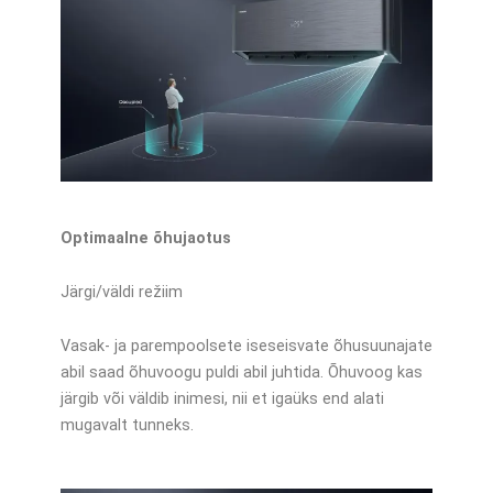
Optimaalne õhujaotus
Järgi/väldi režiim
Vasak- ja parempoolsete iseseisvate õhusuunajate
abil saad õhuvoogu puldi abil juhtida. Õhuvoog kas
järgib või väldib inimesi, nii et igaüks end alati
mugavalt tunneks.