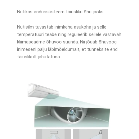
Nutikas andurisüsteem täiusliku õhu jaoks
Nutisilm tuvastab inimkeha asukoha ja selle
temperatuuri teabe ning reguleerib sellele vastavalt
kliimaseadme õhuvoo suunda. Nii jõuab õhuvoog
inimeseni palju läbimõeldumalt, et tunneksite end
täiuslikult jahutatuna.