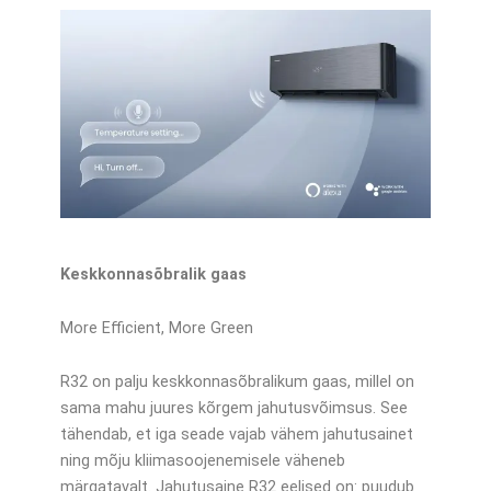
Keskkonnasõbralik gaas
More Efficient, More Green
R32 on palju keskkonnasõbralikum gaas, millel on
sama mahu juures kõrgem jahutusvõimsus. See
tähendab, et iga seade vajab vähem jahutusainet
ning mõju kliimasoojenemisele väheneb
märgatavalt. Jahutusaine R32 eelised on: puudub