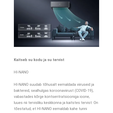
Kaitseb su kodu ja su tervist
HI-NANO
HI-NANO suudab tõhusalt eemaldada viiruseid ja
baktereid, sealhulgas koroonaviirust (COVID-19),
vabastades kõrge kontsentratsiooniga ioone,
luues nii tervisliku keskkonna ja kaitstes tervist. On
tõestatud, et HI-NANO eemaldab kahe tunni