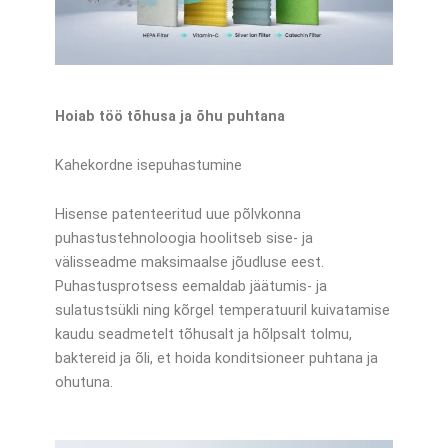
Hoiab töö tõhusa ja õhu puhtana
Kahekordne isepuhastumine
Hisense patenteeritud uue põlvkonna
puhastustehnoloogia hoolitseb sise- ja
välisseadme maksimaalse jõudluse eest.
Puhastusprotsess eemaldab jäätumis- ja
sulatustsükli ning kõrgel temperatuuril kuivatamise
kaudu seadmetelt tõhusalt ja hõlpsalt tolmu,
baktereid ja õli, et hoida konditsioneer puhtana ja
ohutuna.