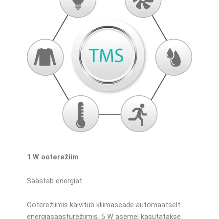
1 W ooterežiim
Säästab energiat
Ooterežiimis käivitub kliimaseade automaatselt
energiasäästurežiimis. 5 W asemel kasutatakse