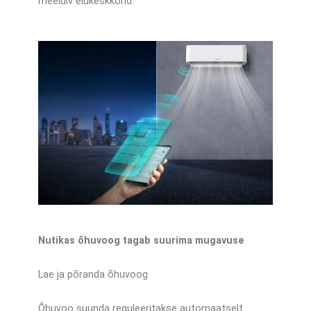
meeldiv elukeskkond.
Nutikas õhuvoog tagab suurima mugavuse
Lae ja põranda õhuvoog
Õhuvoo suunda reguleeritakse automaatselt