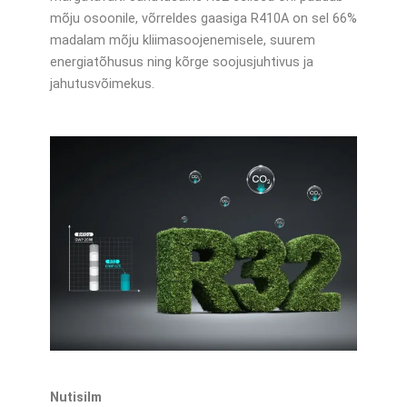
mõju osoonile, võrreldes gaasiga R410A on sel 66%
madalam mõju kliimasoojenemisele, suurem
energiatõhusus ning kõrge soojusjuhtivus ja
jahutusvõimekus.
Nutisilm