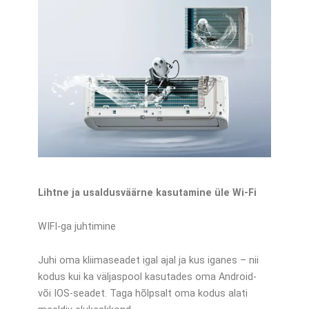
Lihtne ja usaldusväärne kasutamine üle Wi-Fi
WIFI-ga juhtimine
Juhi oma kliimaseadet igal ajal ja kus iganes – nii
kodus kui ka väljaspool kasutades oma Android-
või IOS-seadet. Taga hõlpsalt oma kodus alati