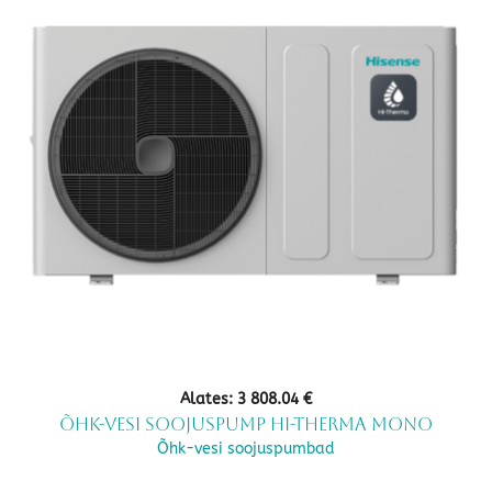
variants.
The
options
may
be
chosen
on
the
product
page
Alates:
3 808.04
€
Õhk-vesi soojuspump Hi-Therma Mono
Õhk-vesi soojuspumbad
This