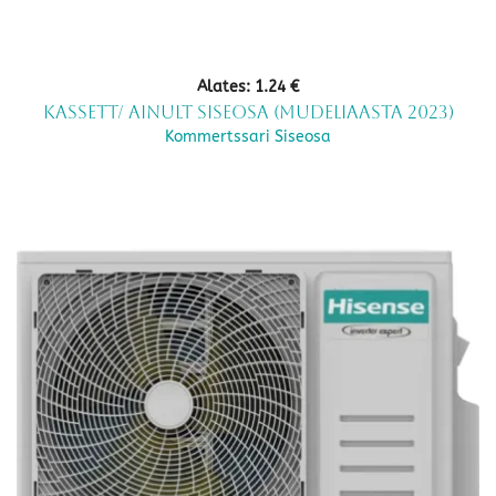
Alates:
1.24
€
Kassett/ ainult siseosa (mudeliaasta 2023)
Kommertssari Siseosa