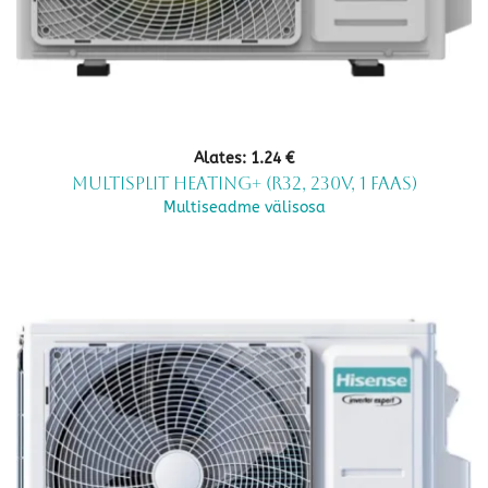
Alates:
1.24
€
Multisplit Heating+ (R32, 230V, 1 faas)
Multiseadme välisosa