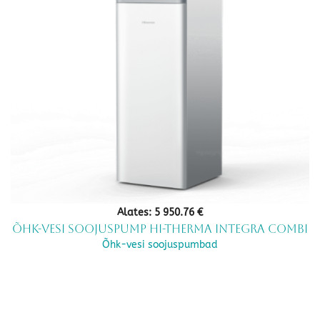
Alates:
5 950.76
€
Õhk-vesi soojuspump Hi-Therma Integra Combi
Õhk-vesi soojuspumbad
This
product
has
multiple